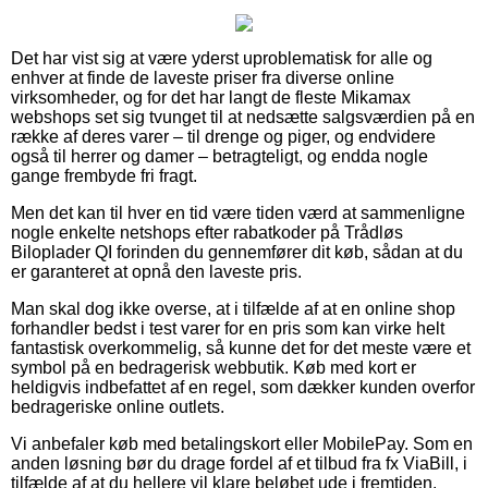
Det har vist sig at være yderst uproblematisk for alle og
enhver at finde de laveste priser fra diverse online
virksomheder, og for det har langt de fleste Mikamax
webshops set sig tvunget til at nedsætte salgsværdien på en
række af deres varer – til drenge og piger, og endvidere
også til herrer og damer – betragteligt, og endda nogle
gange frembyde fri fragt.
Men det kan til hver en tid være tiden værd at sammenligne
nogle enkelte netshops efter rabatkoder på Trådløs
Biloplader QI forinden du gennemfører dit køb, sådan at du
er garanteret at opnå den laveste pris.
Man skal dog ikke overse, at i tilfælde af at en online shop
forhandler bedst i test varer for en pris som kan virke helt
fantastisk overkommelig, så kunne det for det meste være et
symbol på en bedragerisk webbutik. Køb med kort er
heldigvis indbefattet af en regel, som dækker kunden overfor
bedrageriske online outlets.
Vi anbefaler køb med betalingskort eller MobilePay. Som en
anden løsning bør du drage fordel af et tilbud fra fx ViaBill, i
tilfælde af at du hellere vil klare beløbet ude i fremtiden.