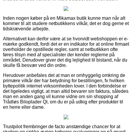
Inden nogen køber på en Mikamax butik kunne man når alt
kommer til alt studere netbutikkens vilkår, det er dog gerne et
tidskrævende arbejde.
Alternativet kan derfor være at se hvorvidt webshoppen er e-
mærke godkendt, fordi det er en indikator for at online firmaet
overholder de opstillede regler, samt at netbutikken ofte
føres tilsyn med af specialister der kender reglerne på
området. Derudover giver det dig lejlighed til bistand, når du
skulle få besvær ved din ordre.
Herudover anbefales det at man er omhyggelig omkring de
primære vilkår der har betydning for bestillingen, fx hvilken
byttepolitik internet virksomheden lover. I den forbindelse er
det ligeledes vigtigt, at man altid bevarer sin faktura, således
man en anden gang vil kunne vidne om sin shopping af
Trådløs Biloplader QI, om du er på udkig efter produkter til
en herre eller dame.
Trustpilot frembringer de facto anstændige chancer for at
studere en række øvrige køberes evalueringer og på grund