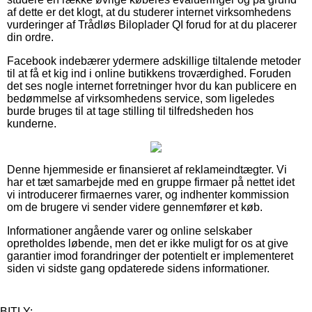
af dette er det klogt, at du studerer internet virksomhedens
vurderinger af Trådløs Biloplader QI forud for at du placerer
din ordre.
Facebook indebærer ydermere adskillige tiltalende metoder
til at få et kig ind i online butikkens troværdighed. Foruden
det ses nogle internet forretninger hvor du kan publicere en
bedømmelse af virksomhedens service, som ligeledes
burde bruges til at tage stilling til tilfredsheden hos
kunderne.
Denne hjemmeside er finansieret af reklameindtægter. Vi
har et tæt samarbejde med en gruppe firmaer på nettet idet
vi introducerer firmaernes varer, og indhenter kommission
om de brugere vi sender videre gennemfører et køb.
Informationer angående varer og online selskaber
opretholdes løbende, men det er ikke muligt for os at give
garantier imod forandringer der potentielt er implementeret
siden vi sidste gang opdaterede sidens informationer.
BITLY: