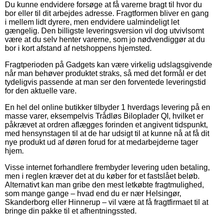
Du kunne endvidere forsøge at få varerne bragt til hvor du
bor eller til dit arbejdes adresse. Fragtformen bliver en gang
i mellem lidt dyrere, men endvidere ualmindeligt let
gængelig. Den billigste leveringsversion vil dog utvivlsomt
være at du selv henter varerne, som jo nødvendiggør at du
bor i kort afstand af netshoppens hjemsted.
Fragtperioden på Gadgets kan være virkelig udslagsgivende
når man behøver produktet straks, så med det formål er det
tydeligvis passende at man ser den forventede leveringstid
for den aktuelle vare.
En hel del online butikker tilbyder 1 hverdags levering på en
masse varer, eksempelvis Trådløs Biloplader QI, hvilket er
påkrævet at ordren aflægges forinden et angivent tidspunkt,
med hensynstagen til at de har udsigt til at kunne nå at få dit
nye produkt ud af døren forud for at medarbejderne tager
hjem.
Visse internet forhandlere frembyder levering uden betaling,
men i reglen kræver det at du køber for et fastslået beløb.
Alternativt kan man gribe den mest letkøbte fragtmulighed,
som mange gange – hvad end du er nær Helsingør,
Skanderborg eller Hinnerup – vil være at få fragtfirmaet til at
bringe din pakke til et afhentningssted.