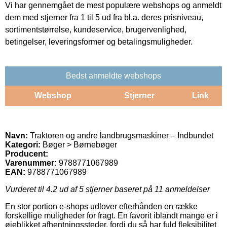
Vi har gennemgået de mest populære webshops og anmeldt
dem med stjerner fra 1 til 5 ud fra bl.a. deres prisniveau,
sortimentstørrelse, kundeservice, brugervenlighed,
betingelser, leveringsformer og betalingsmuligheder.
Bedst anmeldte webshops
Webshop
Stjerner
Link
Navn:
Traktoren og andre landbrugsmaskiner – Indbundet
Kategori:
Bøger > Børnebøger
Producent:
Varenummer:
9788771067989
EAN:
9788771067989
Vurderet til
4.2
ud af 5 stjerner baseret på
11
anmeldelser
En stor portion e-shops udlover efterhånden en række
forskellige muligheder for fragt. En favorit iblandt mange er i
øjeblikket afhentningssteder, fordi du så har fuld fleksibilitet