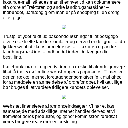
faktura e-mail, således man til enhver tid kan dokumentere
sin ordre af Traktoren og andre landbrugsmaskiner –
Indbundet, uafhængig om man er på shopping til en dreng
eller pige.
Trustpilot yder fuldt ud passende løsninger til at besigtige
diverse aktuelle kunders omtaler og derved er det godt, at du
tjekker webbutikkens anmeldelser af Traktoren og andre
landbrugsmaskiner – Indbundet inden du lægger din
bestilling.
Facebook forærer dig endvidere en række tiltalende genveje
til at få indtryk af online webshoppens popularitet. Tilmed er
der en række internet foretagender som giver folk mulighed
for at meddele en anmeldelse af ordreforløbet, hvilket tillige
bør bruges til at vurdere tidligere kunders oplevelser.
Websitet finansieres af annonceindtægter. Vi har et fast
samarbejde med adskillige internet handler derved at vi
fremviser deres produkter, og tjener kommission forudsat
vores brugere realiserer en bestilling.