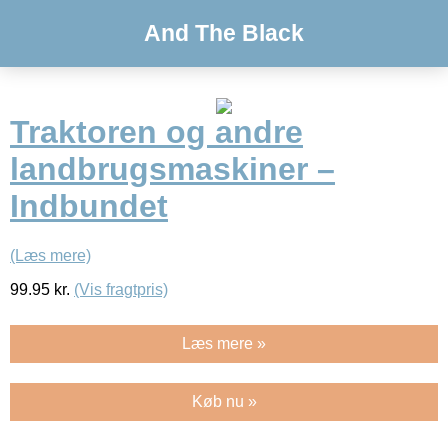
And The Black
Traktoren og andre
landbrugsmaskiner –
Indbundet
(Læs mere)
99.95
kr.
(Vis fragtpris)
Læs mere »
Køb nu »