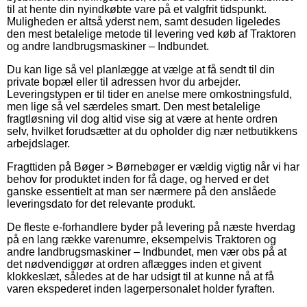
til at hente din nyindkøbte vare på et valgfrit tidspunkt.
Muligheden er altså yderst nem, samt desuden ligeledes
den mest betalelige metode til levering ved køb af Traktoren
og andre landbrugsmaskiner – Indbundet.
Du kan lige så vel planlægge at vælge at få sendt til din
private bopæl eller til adressen hvor du arbejder.
Leveringstypen er til tider en anelse mere omkostningsfuld,
men lige så vel særdeles smart. Den mest betalelige
fragtløsning vil dog altid vise sig at være at hente ordren
selv, hvilket forudsætter at du opholder dig nær netbutikkens
arbejdslager.
Fragttiden på Bøger > Børnebøger er vældig vigtig når vi har
behov for produktet inden for få dage, og herved er det
ganske essentielt at man ser nærmere på den anslåede
leveringsdato for det relevante produkt.
De fleste e-forhandlere byder på levering på næste hverdag
på en lang række varenumre, eksempelvis Traktoren og
andre landbrugsmaskiner – Indbundet, men vær obs på at
det nødvendiggør at ordren aflægges inden et givent
klokkeslæt, således at de har udsigt til at kunne nå at få
varen ekspederet inden lagerpersonalet holder fyraften.