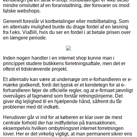
mindre omsluttet af en foranstaltning, der forsvarer os imod
falske webshops.
Generelt foreslår vi kortbetalinger eller mobilbetaling. Som
en alternativ mulighed burde du drage fordel af en løsning
fra f.eks. ViaBill, hvis du ser en fordel i at betale prisen over
en længere periode.
Inden nogen handler i en internet shop kunne man i
princippet studere butikkens forretningsaftale, men det er
oftest et tidskrævende projekt.
Et alternativ kan være at undersøge om e-forhandleren er e-
mærke godkendt, fordi det typisk er et kendetegn for at e-
forhandleren føjer de officielle regler, og at e-firmaet jævnligt
overvåges af fagmænd som forstår retningslinjerne. Det
giver dig lejlighed til en hjælpende hånd, såfremt du får
problemer med dit indkøb.
Herudover går vi ind for at køberen er klar over de mest
centrale forhold der har indflydelse på transaktionen,
eksempelvis hvilken ombytningsret internet forretningen
lover. Her er det virkelig vigtigt, at man permanent sikrer ens