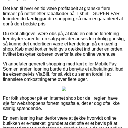
Det kan til hver en tid være profitabelt at granske flere
firmaer på nettet efter rabatkoder på T-shirt – SUPER FAR
forinden du færdiggør din shopping, så man er garanteret at
opnå den bedste pris.
Du skal alligevel være obs på, at ifald en online forretning
frembyder varer for en salgspris der anses for utrolig gunstig,
så kunne det undertiden være et kendetegn på en uærlig
shop. Køb med kort er heldigvis dækket ind under en orden,
hvilket beskytter køberen overfor falske online varehuse.
Vi anbefaler generelt shopping med kort eller MobilePay.
Som en anden løsning burde du benytte et afbetalingstilbud
fra eksempelvis ViaBill, for så vidt du ser en fordel i at
finansiere omkostningerne over flere uger.
Før folk shopper på en internet shop bør de i reglen have
øje for webshoppens forretningsaftale, det er dog ofte ikke
særlig spændende.
En nem løsning kan derfor være at tjekke hvorvidt online
butikken er e-mærket, grundet at det ofte er et bevis på at