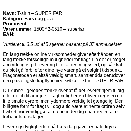
Navn:
T-shirt – SUPER FAR
Kategori:
Fars dag gaver
Producent:
Varenummer:
1500Y2-0510 – superfar
EAN:
Vurderet til
3.5
ud af 5 stjerner baseret på
37
anmeldelser
En lang række online virksomheder giver efterhånden en
lang række forskellige muligheder for fragt. En der er meget
almindelig er p.t. levering til et afhentningssted, og så skal
du blot gå forbi efter dine nye varer på et valgfrit tidspunkt.
Fragtmetoden er altså vældig smart, samt endda derudover
den prisbilligste fragttype ved køb af T-shirt – SUPER FAR.
Du kunne ligeledes tænke over at få det leveret hjem til dig
eller ud til dit arbejde. Fragtmuligheden bliver i regelen en
lille smule dyrere, men ydermere vældig let gængelig. Den
billigste form for fragt vil dog altid være at hente ordren selv,
hvilket nødvendiggør at du befinder dig i nærheden af e-
forhandlerens lager.
Leveringsdygtigheden på Fars dag gaver er naturligvis