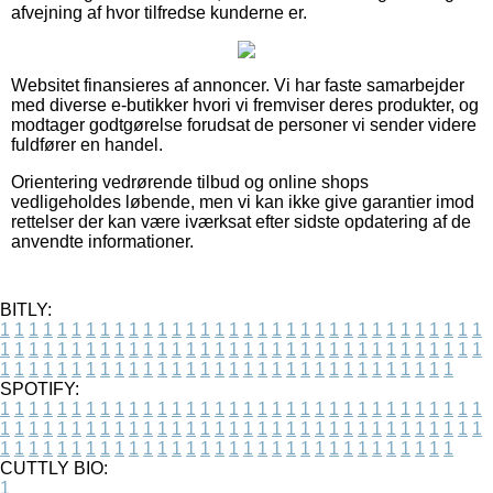
afvejning af hvor tilfredse kunderne er.
Websitet finansieres af annoncer. Vi har faste samarbejder
med diverse e-butikker hvori vi fremviser deres produkter, og
modtager godtgørelse forudsat de personer vi sender videre
fuldfører en handel.
Orientering vedrørende tilbud og online shops
vedligeholdes løbende, men vi kan ikke give garantier imod
rettelser der kan være iværksat efter sidste opdatering af de
anvendte informationer.
BITLY:
1
1
1
1
1
1
1
1
1
1
1
1
1
1
1
1
1
1
1
1
1
1
1
1
1
1
1
1
1
1
1
1
1
1
1
1
1
1
1
1
1
1
1
1
1
1
1
1
1
1
1
1
1
1
1
1
1
1
1
1
1
1
1
1
1
1
1
1
1
1
1
1
1
1
1
1
1
1
1
1
1
1
1
1
1
1
1
1
1
1
1
1
1
1
1
1
1
1
1
1
SPOTIFY:
1
1
1
1
1
1
1
1
1
1
1
1
1
1
1
1
1
1
1
1
1
1
1
1
1
1
1
1
1
1
1
1
1
1
1
1
1
1
1
1
1
1
1
1
1
1
1
1
1
1
1
1
1
1
1
1
1
1
1
1
1
1
1
1
1
1
1
1
1
1
1
1
1
1
1
1
1
1
1
1
1
1
1
1
1
1
1
1
1
1
1
1
1
1
1
1
1
1
1
1
CUTTLY BIO:
1