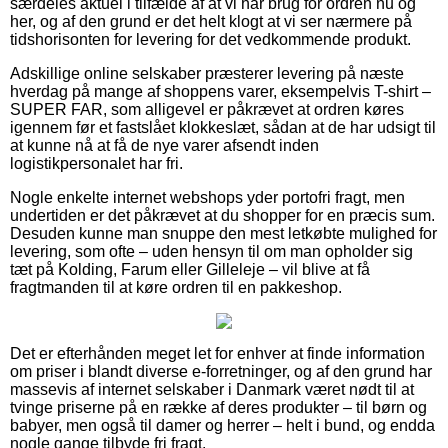
særdeles aktuel i tilfælde af at vi har brug for ordren nu og
her, og af den grund er det helt klogt at vi ser nærmere på
tidshorisonten for levering for det vedkommende produkt.
Adskillige online selskaber præsterer levering på næste
hverdag på mange af shoppens varer, eksempelvis T-shirt –
SUPER FAR, som alligevel er påkrævet at ordren køres
igennem før et fastslået klokkeslæt, sådan at de har udsigt til
at kunne nå at få de nye varer afsendt inden
logistikpersonalet har fri.
Nogle enkelte internet webshops yder portofri fragt, men
undertiden er det påkrævet at du shopper for en præcis sum.
Desuden kunne man snuppe den mest letkøbte mulighed for
levering, som ofte – uden hensyn til om man opholder sig
tæt på Kolding, Farum eller Gilleleje – vil blive at få
fragtmanden til at køre ordren til en pakkeshop.
Det er efterhånden meget let for enhver at finde information
om priser i blandt diverse e-forretninger, og af den grund har
massevis af internet selskaber i Danmark været nødt til at
tvinge priserne på en række af deres produkter – til børn og
babyer, men også til damer og herrer – helt i bund, og endda
nogle gange tilbyde fri fragt.