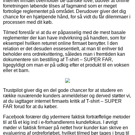
internet firmaet overholder de danske love, udover at online
forretningen løbende tilses af fagmænd som er meget
fortrolige reglementet på området. Derudover giver det dig
chance for en hjælpende hånd, for så vidt du får dilemmaer i
processen med dit køb.
Tilmed foreslår vi at du er påpasselig med de mest basale
reglementer der kan have indvirkning på handlen, som for
eksempel hvilken returret online firmaet benytter. I den
relation er det desuden essesentielt, at man til enhver tid
beholder ens ordrekvittering, således man i fremtiden kan
dokumentere sin bestilling af T-shirt – SUPER FAR,
ligegyldigt om man er på udkig efter et produkt til en voksen
eller et barn.
Trustpilot giver dig en del gode chancer for at studere en
række nuværende kunders anmeldelser og derved støtter vi,
at du iagttager internet firmaets kritik af T-shirt – SUPER
FAR forud for at du køber.
Facebook forærer dig ydermere faktisk fortræffelige metoder
til at få et kig ind i e-forhandlerens kundefokus. I øvrigt
møder vi faktisk firmaer på nettet hvor kunder kan skrive en
evaluering af ordreforløbet, hvilket tilmed bør tages i brug til