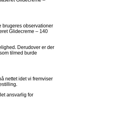
lle brugeres observationer
eret Glidecreme – 140
delighed. Derudover er der
 som tilmed burde
 nettet idet vi fremviser
tilling.
let ansvarlig for