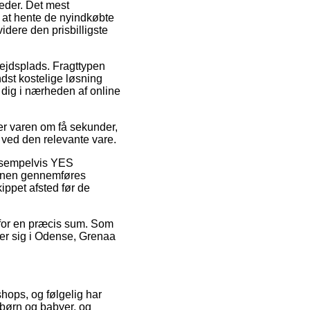
heder. Det mest
il at hente de nyindkøbte
idere den prisbilligste
rbejdsplads. Fragttypen
dst kostelige løsning
 dig i nærheden af online
er varen om få sekunder,
g ved den relevante vare.
 eksempelvis YES
tionen gennemføres
ippet afsted før de
r for en præcis sum. Som
der sig i Odense, Grenaa
hops, og følgelig har
 børn og babyer, og