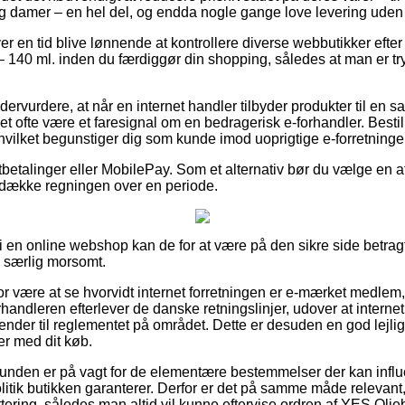
 og damer – en hel del, og endda nogle gange love levering uden
ver en tid blive lønnende at kontrollere diverse webbutikker eft
 140 ml. inden du færdiggør din shopping, således at man er t
ervurdere, at når en internet handler tilbyder produkter til en s
det ofte være et faresignal om en bedragerisk e-forhandler. Bestil
 hvilket begunstiger dig som kunde imod uoprigtige e-forretninge
tbetalinger eller MobilePay. Som et alternativ bør du vælge en 
t dække regningen over en periode.
 en online webshop kan de for at være på den sikre side betrag
e særlig morsomt.
or være at se hvorvidt internet forretningen er e-mærket medlem,
orhandleren efterlever de danske retningslinjer, udover at intern
 kender til reglementet på området. Dette er desuden en god lejlig
er med dit køb.
 kunden er på vagt for de elementære bestemmelser der kan influe
litik butikken garanterer. Derfor er det på samme måde relevant
ttering, således man altid vil kunne eftervise ordren af YES Oli