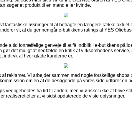
an søger et produkt til en mand eller kvinde.
tivt fantastiske løsninger til at betragte en længere række aktue
nderer vi, at du gennemgår e-butikkens ratings af YES Oliebas
de altid fortræffelige genveje til at få indblik i e-butikkens påli
gør det muligt at nedfælde en kritik af virksomhedens service,
et indtryk af hvor glade kunderne er.
 af reklamer. Vi arbejder sammen med nogle forskellige shops på
r kommission om en af de besøgende på vores side udfører en bes
 vedligeholdes fra tid til anden, men vi ønsker ikke at blive stil
er realiseret efter at vi sidst opdaterede de viste oplysninger.