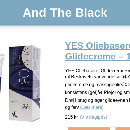
And The Black
YES Oliebaser
Glidecreme – 1
YES Oliebaseret GlidecremePri
ml.Beskrivelse/anvendelse:â¢
glidecreme og massageolieâ¢ S
konsistens (gel)â¢ Plejer og s
Drøj i brug og øger glideevnen
og farv
(Læs mere)
215
kr.
(Vis fragtpris)