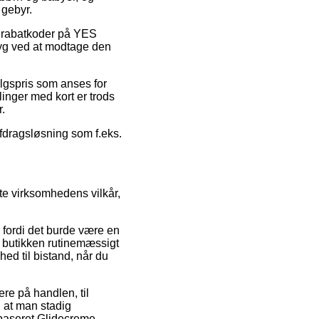
 gebyr.
er rabatkoder på YES
ryg ved at modtage den
algspris som anses for
linger med kort er trods
r.
afdragsløsning som f.eks.
te virksomhedens vilkår,
 fordi det burde være en
et butikken rutinemæssigt
hed til bistand, når du
re på handlen, til
, at man stadig
ebaseret Glidecreme –