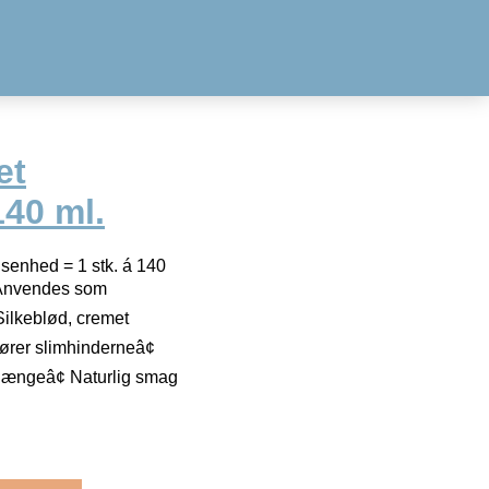
et
40 ml.
senhed = 1 stk. á 140
 Anvendes som
ilkeblød, cremet
mører slimhinderneâ¢
 længeâ¢ Naturlig smag