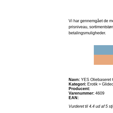
Vi har gennemgået de mes
prisniveau, sortimentstø
betalingsmuligheder.
Navn:
YES Oliebaseret 
Kategori:
Erotik > Glid
Producent:
Varenummer:
4609
EAN:
Vurderet til
4.4
ud af 5 st