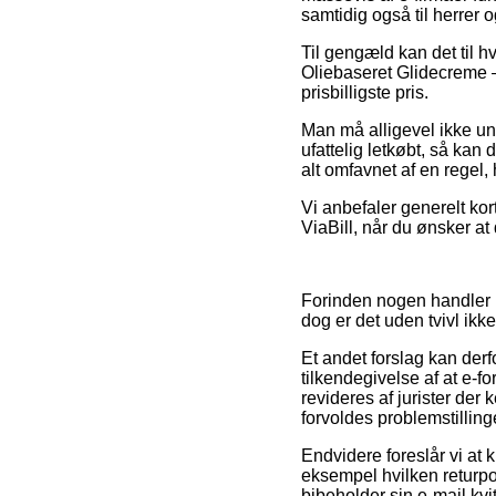
samtidig også til herrer
Til gengæld kan det til h
Oliebaseret Glidecreme –
prisbilligste pris.
Man må alligevel ikke und
ufattelig letkøbt, så kan 
alt omfavnet af en regel,
Vi anbefaler generelt kor
ViaBill, når du ønsker a
Forinden nogen handler i
dog er det uden tvivl ikk
Et andet forslag kan derf
tilkendegivelse af at e-f
revideres af jurister der
forvoldes problemstilling
Endvidere foreslår vi at
eksempel hvilken returpo
bibeholder sin e-mail kvi