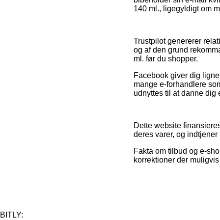
140 ml., ligegyldigt om m
Trustpilot genererer rela
og af den grund rekomma
ml. før du shopper.
Facebook giver dig lignen
mange e-forhandlere som 
udnyttes til at danne dig 
Dette website finansieres
deres varer, og indtjene
Fakta om tilbud og e-shops
korrektioner der muligvis 
BITLY: