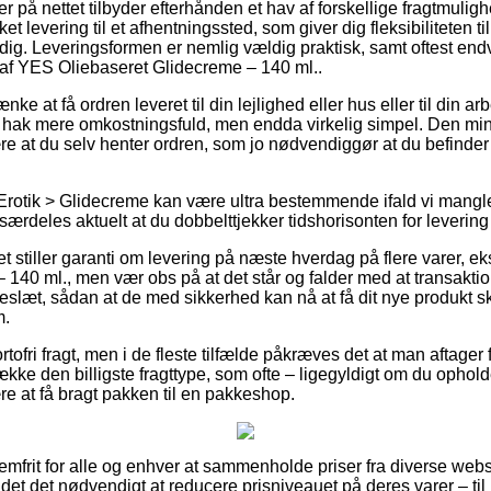
r på nettet tilbyder efterhånden et hav af forskellige fragtmulig
ket levering til et afhentningssted, som giver dig fleksibiliteten t
 dig. Leveringsformen er nemlig vældig praktisk, samt oftest endv
af YES Oliebaseret Glidecreme – 140 ml..
e at få ordren leveret til din lejlighed eller hus eller til din a
t hak mere omkostningsfuld, men endda virkelig simpel. Den min
e at du selv henter ordren, som jo nødvendiggør at du befinder
Erotik > Glidecreme kan være ultra bestemmende ifald vi mangl
særdeles aktuelt at du dobbelttjekker tidshorisonten for leverin
tet stiller garanti om levering på næste hverdag på flere varer,
 140 ml., men vær obs på at det står og falder med at transak
kkeslæt, sådan at de med sikkerhed kan nå at få dit nye produkt sk
m.
ortofri fragt, men i de fleste tilfælde påkræves det at man aftage
ække den billigste fragttype, som ofte – ligegyldigt om du ophol
re at få bragt pakken til en pakkeshop.
emfrit for alle og enhver at sammenholde priser fra diverse webs
det det nødvendigt at reducere prisniveauet på deres varer – til