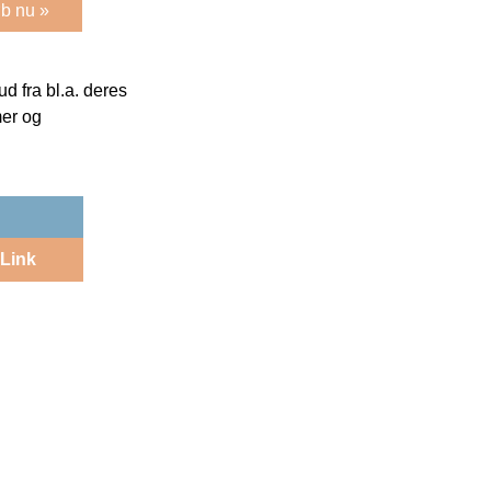
b nu »
 fra bl.a. deres
mer og
Link