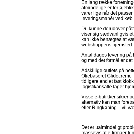
En lang række forretninge
almindelige er for øjeblik
varer lige når det passer
leveringsmanér ved køb 
Du kunne derudover påtænk
viser sig sædvanligvis e
kan ikke benægtes at vær
webshoppens hjemsted.
Antal dages levering på 
og med det formål er det 
Adskillige outlets på net
Oliebaseret Glidecreme –
tidligere end et fast klo
logistikansatte tager hje
Visse e-butikker sikrer p
alternativ kan man foretr
eller Ringkøbing – vil væ
Det er ualmindeligt probl
massevis af e-firmaer fun