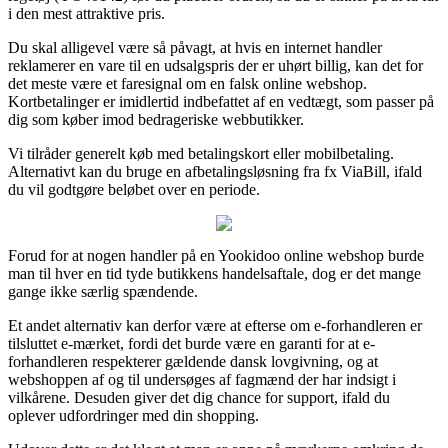
i den mest attraktive pris.
Du skal alligevel være så påvagt, at hvis en internet handler
reklamerer en vare til en udsalgspris der er uhørt billig, kan det for
det meste være et faresignal om en falsk online webshop.
Kortbetalinger er imidlertid indbefattet af en vedtægt, som passer på
dig som køber imod bedrageriske webbutikker.
Vi tilråder generelt køb med betalingskort eller mobilbetaling.
Alternativt kan du bruge en afbetalingsløsning fra fx ViaBill, ifald
du vil godtgøre beløbet over en periode.
Forud for at nogen handler på en Yookidoo online webshop burde
man til hver en tid tyde butikkens handelsaftale, dog er det mange
gange ikke særlig spændende.
Et andet alternativ kan derfor være at efterse om e-forhandleren er
tilsluttet e-mærket, fordi det burde være en garanti for at e-
forhandleren respekterer gældende dansk lovgivning, og at
webshoppen af og til undersøges af fagmænd der har indsigt i
vilkårene. Desuden giver det dig chance for support, ifald du
oplever udfordringer med din shopping.