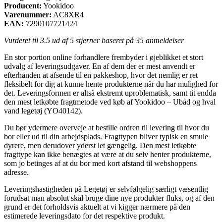
Producent:
Yookidoo
Varenummer:
AC8XR4
EAN:
7290107721424
Vurderet til
3.5
ud af 5 stjerner baseret på
35
anmeldelser
En stor portion online forhandlere frembyder i øjeblikket et stort
udvalg af leveringsudgaver. En af dem der er mest anvendt er
efterhånden at afsende til en pakkeshop, hvor det nemlig er ret
fleksibelt for dig at kunne hente produkterne når du har mulighed for
det. Leveringsformen er altså ekstremt uproblematisk, samt tit endda
den mest letkøbte fragtmetode ved køb af Yookidoo – Ubåd og hval
vand legetøj (YO40142).
Du bør ydermere overveje at bestille ordren til levering til hvor du
bor eller ud til din arbejdsplads. Fragttypen bliver typisk en smule
dyrere, men derudover yderst let gængelig. Den mest letkøbte
fragttype kan ikke benægtes at være at du selv henter produkterne,
som jo betinges af at du bor med kort afstand til webshoppens
adresse.
Leveringshastigheden på Legetøj er selvfølgelig særligt væsentlig
forudsat man absolut skal bruge dine nye produkter fluks, og af den
grund er det forholdsvis aktuelt at vi kigger nærmere på den
estimerede leveringsdato for det respektive produkt.