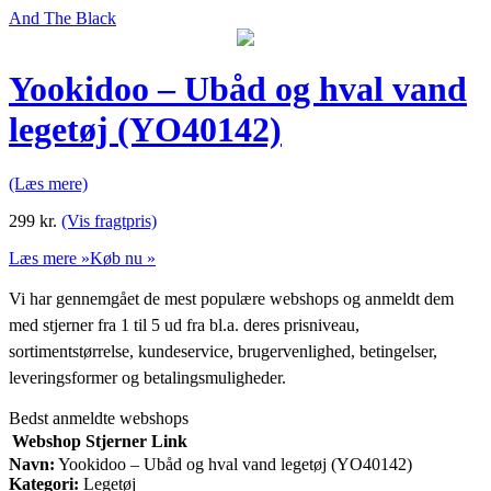
And The Black
Yookidoo – Ubåd og hval vand
legetøj (YO40142)
(Læs mere)
299
kr.
(Vis fragtpris)
Læs mere »
Køb nu »
Vi har gennemgået de mest populære webshops og anmeldt dem
med stjerner fra 1 til 5 ud fra bl.a. deres prisniveau,
sortimentstørrelse, kundeservice, brugervenlighed, betingelser,
leveringsformer og betalingsmuligheder.
Bedst anmeldte webshops
Webshop
Stjerner
Link
Navn:
Yookidoo – Ubåd og hval vand legetøj (YO40142)
Kategori:
Legetøj