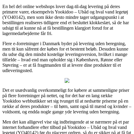
En hel del online webshops lover dag-til-dag levering på deres
primære varer, eksempelvis Yookidoo – Ubåd og hval vand legetøj
(YO40142), men som ikke desto mindre tager udgangspunkt i at
bestillingen realiseres tidligere end et besluttet klokkeslæt, så de har
udsigt til at kunne nå at få bestillingen klargjort forud for at
lagermedarbejderne får fri.
Flere e-forretninger i Danmark byder på levering uden beregning,
men tit kun såfremt der købes for et bestemt beløb. Desuden kunne
du udse dig den mindst kostelige leveringsversion, hvilket i mange
tilfælde – hvad end man opholder sig i København, Rønne eller
Støvring – er at få fragtmanden til at levere dine produkter til et
udleveringssted.
Det er usædvanlig overkommeligt for købere at sammenligne priser
på flere forretninger på nettet, og for det har en lang række
Yookidoo webbutikker set sig tvunget til at nedsætte priserne på en
række af deres produkter – til børn, samt også til mænd og kvinder –
voldsomt, og endda nogle gange yde levering uden beregning.
Men det kan alligevel vise sig indbringende at se nærmere på et par
internet forhandlere efter tilbud på Yookidoo – Ubåd og hval vand
legetøj (YO40142) før du placerer ordren, så du er sikker på at få fat