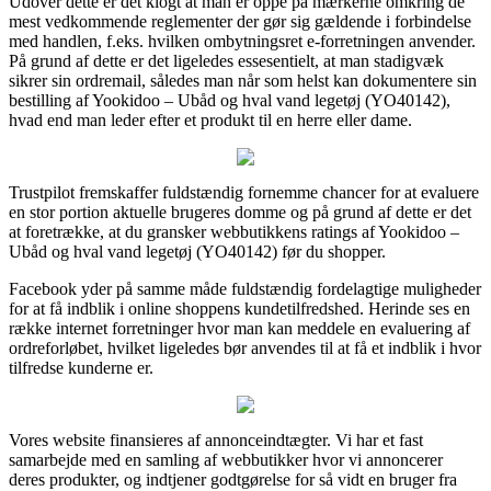
Udover dette er det klogt at man er oppe på mærkerne omkring de
mest vedkommende reglementer der gør sig gældende i forbindelse
med handlen, f.eks. hvilken ombytningsret e-forretningen anvender.
På grund af dette er det ligeledes essesentielt, at man stadigvæk
sikrer sin ordremail, således man når som helst kan dokumentere sin
bestilling af Yookidoo – Ubåd og hval vand legetøj (YO40142),
hvad end man leder efter et produkt til en herre eller dame.
Trustpilot fremskaffer fuldstændig fornemme chancer for at evaluere
en stor portion aktuelle brugeres domme og på grund af dette er det
at foretrække, at du gransker webbutikkens ratings af Yookidoo –
Ubåd og hval vand legetøj (YO40142) før du shopper.
Facebook yder på samme måde fuldstændig fordelagtige muligheder
for at få indblik i online shoppens kundetilfredshed. Herinde ses en
række internet forretninger hvor man kan meddele en evaluering af
ordreforløbet, hvilket ligeledes bør anvendes til at få et indblik i hvor
tilfredse kunderne er.
Vores website finansieres af annonceindtægter. Vi har et fast
samarbejde med en samling af webbutikker hvor vi annoncerer
deres produkter, og indtjener godtgørelse for så vidt en bruger fra