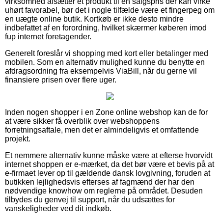
virksomhed afsætter et produkt til en salgspris der kan virke
uhørt favorabel, bør det i nogle tilfælde være et fingerpeg om
en uægte online butik. Kortkøb er ikke desto mindre
indbefattet af en forordning, hvilket skærmer køberen imod
fup internet foretagender.
Generelt foreslår vi shopping med kort eller betalinger med
mobilen. Som en alternativ mulighed kunne du benytte en
afdragsordning fra eksempelvis ViaBill, når du gerne vil
finansiere prisen over flere uger.
Inden nogen shopper i en Zone online webshop kan de for
at være sikker få overblik over webshoppens
forretningsaftale, men det er almindeligvis et omfattende
projekt.
Et nemmere alternativ kunne måske være at efterse hvorvidt
internet shoppen er e-mærket, da det bør være et bevis på at
e-firmaet lever op til gældende dansk lovgivning, foruden at
butikken lejlighedsvis efterses af fagmænd der har den
nødvendige knowhow om reglerne på området. Desuden
tilbydes du genvej til support, når du udsættes for
vanskeligheder ved dit indkøb.