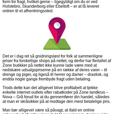
form for fragt, hvilket gerne – ligegyldigt om du er ved
Holstebro, Skanderborg eller Ebeltoft – er at få leveret
ordren til et afhentningssted.
Det er i dag ret så gnidningsløst for folk at sammenligne
priser fra forskellige shops på nettet, og derfor har flertallet af
Zone butikker på nettet ikke kunne lade være med at
nedskære udsalgspriserne på en række af deres varer – til
drenge og piger, og ligeså til herrer og damer – drastisk, og
endda nogle gange frembyde fragt uden betaling.
Trods dette kan det alligevel blive profitabelt at tjekke
enkelte internet outlets efter rabatkoder på Zone tandkrus –
Nova – Grå forud for at du gennemfører din handel, således
at man er skråsikker på at modtage den mest betalelige pris.
Man bør alligevel være så påvagt, at ifald en online