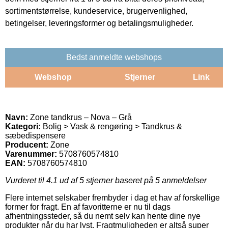
sortimentstørrelse, kundeservice, brugervenlighed,
betingelser, leveringsformer og betalingsmuligheder.
Bedst anmeldte webshops
Webshop
Stjerner
Link
Navn:
Zone tandkrus – Nova – Grå
Kategori:
Bolig > Vask & rengøring > Tandkrus &
sæbedispensere
Producent:
Zone
Varenummer:
5708760574810
EAN:
5708760574810
Vurderet til
4.1
ud af 5 stjerner baseret på
5
anmeldelser
Flere internet selskaber frembyder i dag et hav af forskellige
former for fragt. En af favoritterne er nu til dags
afhentningssteder, så du nemt selv kan hente dine nye
produkter når du har lyst. Fragtmuligheden er altså super