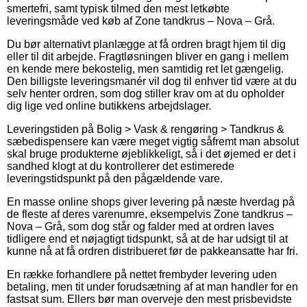
smertefri, samt typisk tilmed den mest letkøbte
leveringsmåde ved køb af Zone tandkrus – Nova – Grå.
Du bør alternativt planlægge at få ordren bragt hjem til dig
eller til dit arbejde. Fragtløsningen bliver en gang i mellem
en kende mere bekostelig, men samtidig ret let gængelig.
Den billigste leveringsmanér vil dog til enhver tid være at du
selv henter ordren, som dog stiller krav om at du opholder
dig lige ved online butikkens arbejdslager.
Leveringstiden på Bolig > Vask & rengøring > Tandkrus &
sæbedispensere kan være meget vigtig såfremt man absolut
skal bruge produkterne øjeblikkeligt, så i det øjemed er det i
sandhed klogt at du kontrollerer det estimerede
leveringstidspunkt på den pågældende vare.
En masse online shops giver levering på næste hverdag på
de fleste af deres varenumre, eksempelvis Zone tandkrus –
Nova – Grå, som dog står og falder med at ordren laves
tidligere end et nøjagtigt tidspunkt, så at de har udsigt til at
kunne nå at få ordren distribueret før de pakkeansatte har fri.
En række forhandlere på nettet frembyder levering uden
betaling, men tit under forudsætning af at man handler for en
fastsat sum. Ellers bør man overveje den mest prisbevidste