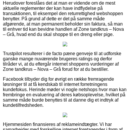
Herudover foreslåes det at man er vidende om de mest
aktuelle reglementer der kan have indflydelse på
transaktionen, til eksempel den returrettighed webshoppen
benytter. På grund af dette er det på samme måde
afgørende, at man permanent beholder sin faktura, så man
til enhver tid kan bevidne handlen af Zone tandkrus – Nova
– Grå, hvad end du skal shoppe til en dreng eller pige.
Trustpilot resulterer i de facto pæne genveje til at udforske
ganske mange nuværende brugeres ratings og derfor
tilråder vi, at du eftergår internet shoppens vurderinger af
Zone tandkrus – Nova – Grå forud for at du bestiller.
Facebook tilbyder dig for øvrigt en række fremragende
løsninger til at få kendskab til internet forretningens
kundefokus. Herinde møder vi nogle netshops hvor man kan
frembringe en evaluering af deres købsoplevelse, hvilket på
samme måde burde benyttes til at danne dig et indtryk af
kundetilfredsheden.
Hjemmesiden finansieres af reklameindtægter. Vi har
samarbejder med forskellige internet foretagender i form af