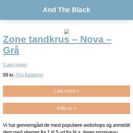
And The Black
Zone tandkrus – Nova –
Grå
(Læs mere)
99
kr.
(Vis fragtpris)
Læs mere »
Køb nu »
Vi har gennemgået de mest populære webshops og anmeldt
dem med stjerner fra 1 til 5 ud fra bl.a. deres prisniveau,