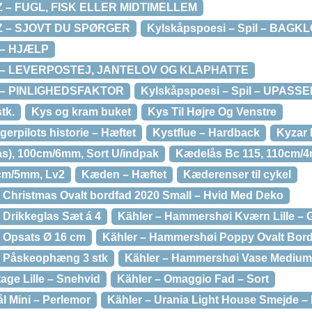
IZ – FUGL, FISK ELLER MIDTIMELLEM
IZ – SJOVT DU SPØRGER
Kylskåpspoesi – Spil – BAGK
l – HJÆLP
pil – LEVERPOSTEJ, JANTELOV OG KLAPHATTE
il – PINLIGHEDSFAKTOR
Kylskåpspoesi – Spil – UPASS
tk.
Kys og kram buket
Kys Til Højre Og Venstre
gerpilots historie – Hæftet
Kystflue – Hardback
Kyzar
lås), 100cm/6mm, Sort U/indpak
Kædelås Bc 115, 110cm/4
cm/5mm, Lv2
Kæden – Hæftet
Kæderenser til cykel
Christmas Ovalt bordfad 2020 Small – Hvid Med Deko
Drikkeglas Sæt á 4
Kähler – Hammershøi Kværn Lille – 
 Opsats Ø 16 cm
Kähler – Hammershøi Poppy Ovalt Bord
 Påskeophæng 3 stk
Kähler – Hammershøi Vase Medium
tage Lille – Snehvid
Kähler – Omaggio Fad – Sort
l Mini – Perlemor
Kähler – Urania Light House Smejde –