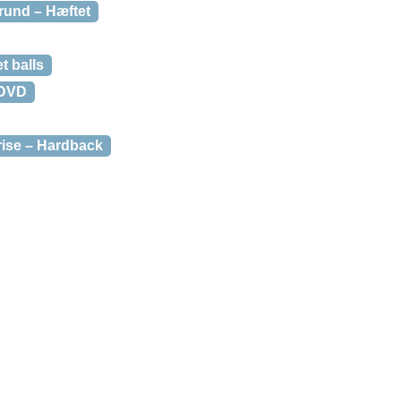
rund – Hæftet
t balls
 DVD
ise – Hardback