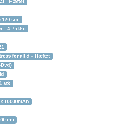
l – Hæftet
æ 120 cm.
m – 4 Pakke
21
ess for altid – Hæftet
-Dvd)
id
1 stk
nk 10000mAh
200 cm