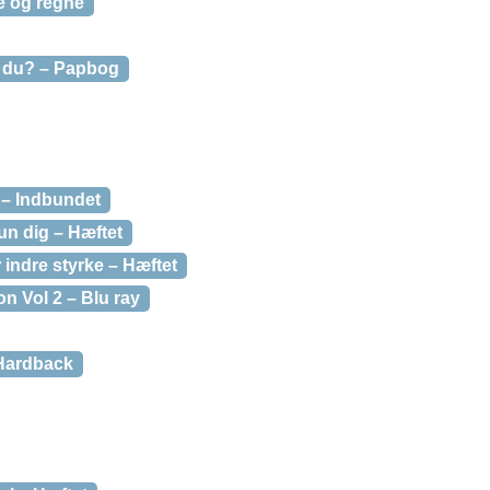
le og regne
 du? – Papbog
 – Indbundet
n dig – Hæftet
 indre styrke – Hæftet
n Vol 2 – Blu ray
 Hardback