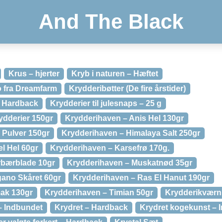
And The Black
Krus – hjerter
Kryb i naturen – Hæftet
o fra Dreamfarm
Krydderibøtter (De fire årstider)
 – Hardback
Krydderier til julesnaps – 25 g
ydderier 150gr
Krydderihaven – Anis Hel 130gr
 Pulver 150gr
Krydderihaven – Himalaya Salt 250gr
l Hel 60gr
Krydderihaven – Karsefrø 170g.
rbærblade 10gr
Krydderihaven – Muskatnød 35gr
ano Skåret 60gr
Krydderihaven – Ras El Hanut 190gr
ak 130gr
Krydderihaven – Timian 50gr
Krydderikværn 
 – Indbundet
Krydret – Hardback
Krydret kogekunst – 