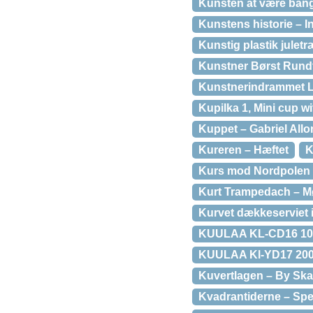
Kunsten at være bang
Kunstens historie – 
Kunstig plastik juletræ
Kunstner Børst Rund
Kunstnerindrammet 
Kupilka 1, Mini cup w
Kuppet – Gabriel All
Kureren – Hæftet
K
Kurs mod Nordpolen 
Kurt Trampedach – Mø
Kurvet dækkeserviet 
KUULAA KL-CD16 10W
KUULAA Kl-YD17 200
Kuvertlagen – By Ska
Kvadrantiderne – Spe