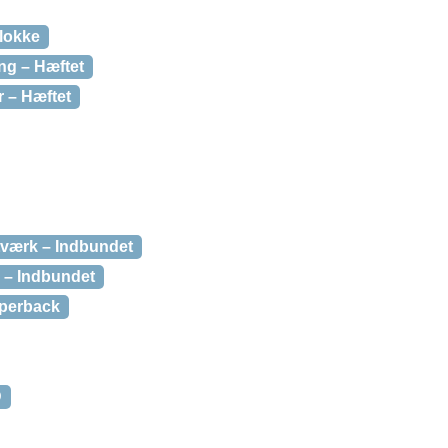
klokke
ng – Hæftet
r – Hæftet
tværk – Indbundet
n – Indbundet
aperback
D