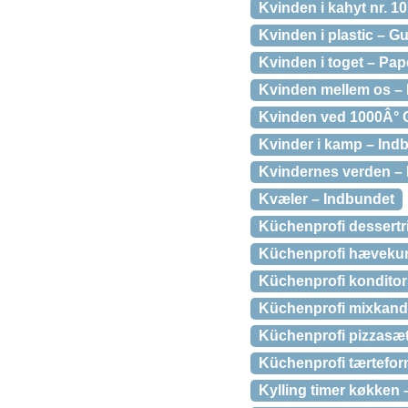
Kvinden i kahyt nr. 1
Kvinden i plastic – G
Kvinden i toget – Pa
Kvinden mellem os – 
Kvinden ved 1000Â° 
Kvinder i kamp – Ind
Kvindernes verden –
Kvæler – Indbundet
Küchenprofi dessertri
Küchenprofi hævekur
Küchenprofi konditors
Küchenprofi mixkande 
Küchenprofi pizzasæ
Küchenprofi tærteform
Kylling timer køkken