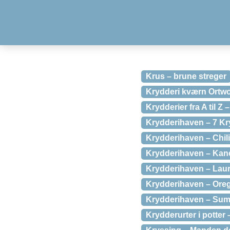
Krus – brune streger
Krydderi kværn Ortw
Krydderier fra A til Z
Krydderihaven – 7 Kr
Krydderihaven – Chili
Krydderihaven – Kane
Krydderihaven – Lau
Krydderihaven – Oreg
Krydderihaven – Sum
Krydderurter i potter