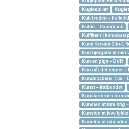
Kuglepens Fiskestan
Kuglespillet
Kuglet
Kuk i reden – hulleri
Kulde – Paperback
Kulfilter til kompost
Kumi Kreator 2-in-1 f
Kun bjergene er min 
Kun en pige – DVD
Kun når det regner – 
Kundskabens Træ –
Kunst – Indbundet
Kunstarternes forbrø
Kunsten at føre krig 
Kunsten at leve lykke
Kunsten at ride uden