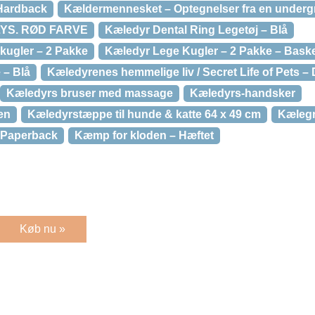
Hardback
Kældermennesket – Optegnelser fra en underg
YS. RØD FARVE
Kæledyr Dental Ring Legetøj – Blå
ugler – 2 Pakke
Kæledyr Lege Kugler – 2 Pakke – Baske
 – Blå
Kæledyrenes hemmelige liv / Secret Life of Pets –
Kæledyrs bruser med massage
Kæledyrs-handsker
en
Kæledyrstæppe til hunde & katte 64 x 49 cm
Kælegr
 Paperback
Kæmp for kloden – Hæftet
Køb nu »