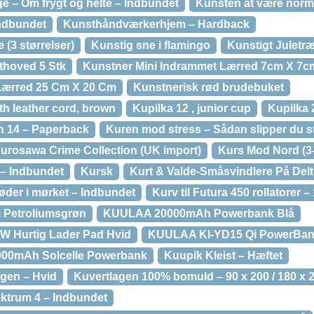
e – Om frygt og helte – Indbundet
Kunsten at være norma
Indbundet
Kunsthåndværkerhjem – Hardback
 (3 størrelser)
Kunstig sne i flamingo
Kunstigt Juletr
thoved 5 Stk
Kunstner Mini Indrammet Lærred 7cm X 7c
Lærred 25 Cm X 20 Cm
Kunstnerisk rød brudebuket
ith leather cord, brown
Kupilka 12 , junior cup
Kupilka 
on 14 – Paperback
Kuren mod stress – Sådan slipper du str
urosawa Crime Collection (UK import)
Kurs Mod Nord (3
– Indbundet
Kursk
Kurt & Valde-Småsvindlere På Delt
der i mørket – Indbundet
Kurv til Futura 450 rollatorer – 
i Petroliumsgrøn
KUULAA 20000mAh Powerbank Blå
 Hurtig Lader Pad Hvid
KUULAA Kl-YD15 Qi PowerBa
00mAh Solcelle Powerbank
Kuupik Kleist – Hæftet
gen – Hvid
Kuvertlagen 100% bomuld – 90 x 200 / 180 x 
ktrum 4 – Indbundet