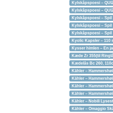
Kylskåpspoesi – QU
Kylskåpspoesi – QU
Kylskåpspoesi – Spi
Kylskåpspoesi – S
Kylskåpspoesi – Sp
Kyolic Kapsler – 110 s
Kysser himlen – En ja
Kæde Zr 355(til Ring
Kædelås Bc 260, 110
Kähler – Hammershøi 
Kähler – Hammershøi 
Kähler – Hammershøi
Kähler – Hammershøi
Kähler – Nobili Lyses
Kähler – Omaggio Skå