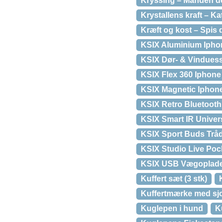
Kryssing – Manden de
Krystallens kraft – K
Kræft og kost – Spis 
KSIX Aluminium Ipho
KSIX Dør- & Vindues
KSIX Flex 360 Iphone
KSIX Magnetic Iphon
KSIX Retro Bluetooth
KSIX Smart IR Univer
KSIX Sport Buds Tråd
KSIX Studio Live Poc
KSIX USB Vægoplad
Kuffert sæt (3 stk)
Kuffertmærke med sjo
Kuglepen i hund
K