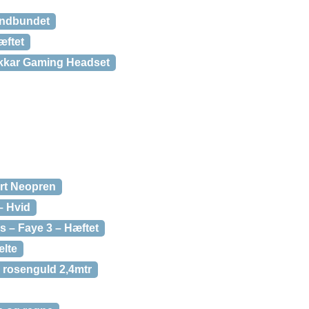
 Indbundet
æftet
kkar Gaming Headset
rt Neopren
– Hvid
 – Faye 3 – Hæftet
ælte
rosenguld 2,4mtr