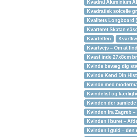
Kvadrat Aluminium All
Kvadratisk solcelle 
Kvalitets Longboard (4
Kvarteret Skatan säs
Kvartetten
Kvartli
Kvartvejs – Om at find
Kvast inde 27x8cm b
Kvinde bevæg dig stæ
Kvinde Kend Din Histo
Kvinde med modermær
Kvindelist og kærlig
Kvinden der samlede 
Kvinden fra Zagreb – 
Kvinden i buret – Af
Kvinden i guld – den 