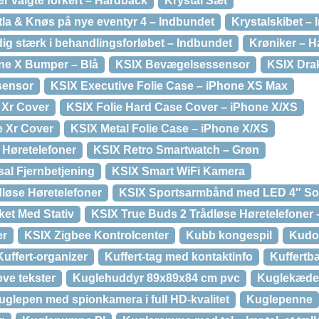
r valgte forkert – Hardback
Krystal Sæt
atla & Knøs på nye eventyr 4 – Indbundet
Krystalskibet –
dig stærk i behandlingsforløbet – Indbundet
Krøniker – H
ne X Bumper – Blå
KSIX Bevægelsessensor
KSIX Dra
sensor
KSIX Executive Folie Case – iPhone XS Max
 Xr Cover
KSIX Folie Hard Case Cover – iPhone X/XS
e Xr Cover
KSIX Metal Folie Case – iPhone X/XS
 Høretelefoner
KSIX Retro Smartwatch – Grøn
sal Fjernbetjening
KSIX Smart WiFi Kamera
løse Høretelefoner
KSIX Sportsarmbånd med LED 4″ So
ket Med Stativ
KSIX True Buds 2 Trådløse Høretelefoner 
er
KSIX Zigbee Kontrolcenter
Kubb kongespil
Kudos
Kuffert-organizer
Kuffert-tag med kontaktinfo
Kuffertb
ve tekster
Kuglehuddyr 89x89x84 cm pvc
Kuglekæde 
uglepen med spionkamera i full HD-kvalitet
Kuglepenne