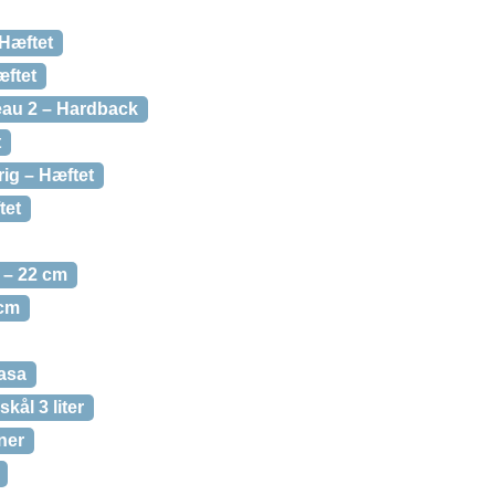
 Hæftet
ftet
eau 2 – Hardback
t
ig – Hæftet
tet
 – 22 cm
 cm
asa
kål 3 liter
ner