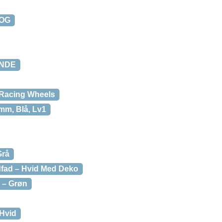
LOG
ENDE
 Racing Wheels
mm, Blå, Lv1
Grå
fad – Hvid Med Deko
 – Grøn
 Hvid