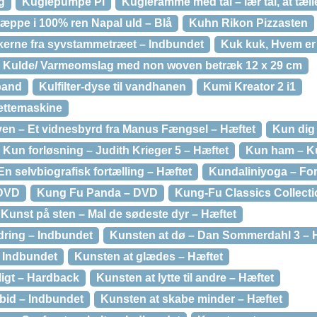
g
Kuglepumpe Pl
Kugleramme med tal – lær tal, at tæl
æppe i 100% ren Napal uld – Blå
Kuhn Rikon Pizzasten
kkerne fra syvstammetræet – Indbundet
Kuk kuk, Hvem er
Kulde/ Varmeomslag med non woven betræk 12 x 29 cm
spand
Kulfilter-dyse til vandhanen
Kumi Kreator 2 i1
lettemaskine
ven – Et vidnesbyrd fra Manus Fængsel – Hæftet
Kun dig
Kun forløsning – Judith Krieger 5 – Hæftet
Kun ham – Ku
En selvbiografisk fortælling – Hæftet
Kundaliniyoga – For
 DVD
Kung Fu Panda – DVD
Kung-Fu Classics Collectio
Kunst på sten – Mal de sødeste dyr – Hæftet
dring – Indbundet
Kunsten at dø – Dan Sommerdahl 3 –
– Indbundet
Kunsten at glædes – Hæftet
ligt – Hardback
Kunsten at lytte til andre – Hæftet
 bid – Indbundet
Kunsten at skabe minder – Hæftet