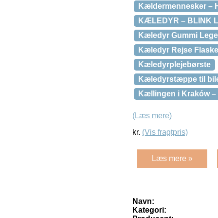
Kældermennesker – 
KÆLEDYR – BLINK L
Kæledyr Gummi Legek
Kæledyr Rejse Flaske
Kæledyrplejebørste
Kæledyrstæppe til bil
Kællingen i Kraków –
(Læs mere)
kr.
(Vis fragtpris)
Læs mere »
Navn:
Kategori: