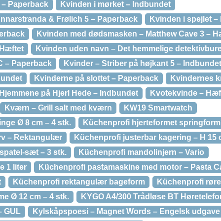
0 – Paperback
Kvinden i mørket – Indbundet
unnarstranda & Frølich 5 – Paperback
Kvinden i spejlet –
perback
Kvinden med dødsmasken – Matthew Cave 3 – Hæ
Hæftet
Kvinden uden navn – Det hemmelige detektivbur
C – Paperback
Kvinder – Striber på højkant 5 – Indbunde
bundet
Kvinderne på slottet – Paperback
Kvindernes kr
 Hjemmene på Hjerl Hede – Indbundet
Kvotekvinde – Hæf
Kværn – Grill salt med kværn
KW19 Smartwatch
nge Ø 8 cm – 4 stk.
Küchenprofi hjerteformet springform
v – Rektangulær
Küchenprofi justerbar kagering – H 15
patel-sæt – 3 stk.
Küchenprofi mandolinjern – Vario
1 liter
Küchenprofi pastamaskine med motor – Pasta C
t
Küchenprofi rektangulær bageform
Küchenprofi røres
e Ø 12 cm – 4 stk.
KYGO A4/300 Trådløse BT Høretelefo
 – GUL
Kylskåpspoesi – Magnet Words – Engelsk udgave