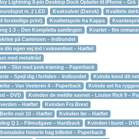
oy Lightning 8-pin Desktop Dock Oplader til iPhone – Grå
groundspot m. 2 LED
Kvaksalver (Dansk)
Kvalitets dør
 forskellige print)
Kvalitetspolo fra Kappa
Kvantespri
ong 1-3 – Den Kompletta samlingen
Kvartet – fire romane
vskrise på Caminoen – Indbundet
e din egen vej ind i voksenlivet – Hæftet
run med metaltråd
rk – Slut med junk-træning – Paperback
rie – Spejl dig i fortiden – Indbundet
Kvinde kend dit ne
ke – Van Veeteren 4 – Paperback
Kvinde set fra rygge
hed – DVD
Kvinden de meldte savnet – Louise Rick 9 – P
verden – Hæftet
Kvinden Fra Brest
Berlin noir 10 – Hæftet
Kvinden før – Hæftet
deling Q 1 – Filmudgave – Hardback
Kvinden i buret – DV
dramatiske historie bag billedet – Paperback