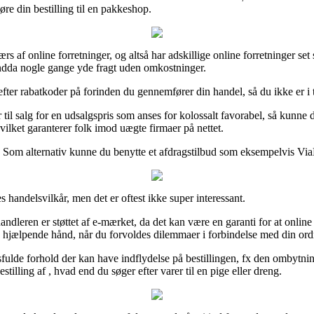
øre din bestilling til en pakkeshop.
 af online forretninger, og altså har adskillige online forretninger set 
endda nogle gange yde fragt uden omkostninger.
efter rabatkoder på forinden du gennemfører din handel, så du ikke er i t
l salg for en udsalgspris som anses for kolossalt favorabel, så kunne 
vilket garanterer folk imod uægte firmaer på nettet.
. Som alternativ kunne du benytte et afdragstilbud som eksempelvis ViaBil
s handelsvilkår, men det er oftest ikke super interessant.
ndleren er støttet af e-mærket, da det kan være en garanti for at online
 en hjælpende hånd, når du forvoldes dilemmaer i forbindelse med din ord
de forhold der kan have indflydelse på bestillingen, fx den ombytningsret
illing af , hvad end du søger efter varer til en pige eller dreng.