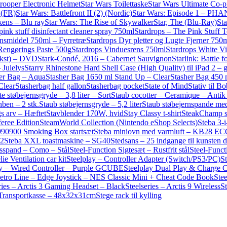
trooper Electronic Helmet
Star Wars Toilettaske
Star Wars Ultimate Co-
 (FR)
Star Wars: Battlefront II (2) (Nordic)
Star Wars: Episode 1 –
ens – Blu ray
Star Wars: The Rise of Skywalker
Star, The (Blu-Ray)
St
pink stuff disinfectant cleaner spray 750ml
Stardrops – The Pink Stuff T
onsmiddel 750ml – Fyrretræ
Stardrops Dyr pletter og Lugte Fjerner 750
Rengørings Paste 500g
Stardrops Vinduesrens 750ml
Stardrops White V
ekst) – DVD
Stark-Condé, 2016 – Cabernet Sauvignon
Starlink: Battle f
 Julelys
Starry Rhinestone Hard Shell Case (High Quality) til iPad 2 – 
er Bag – Aqua
Stasher Bag 1650 ml Stand Up – Clear
Stasher Bag 450 
Clear
Stasherbag half gallon
Stasherbag pocket
State of Mind
Stativ til Bo
e støbejernsgryde – 3,8 liter – Sort
Staub cocotter – Ceramique – Antik 
ben – 2 stk.
Staub støbejernsgryde – 5,2 liter
Staub støbejernspande me
s arv – Hæftet
Stavblender 170W, hvid
Stay Classy t-shirt
SteakChamp s
eree Edition
SteamWorld Collection (Nintendo eShop Selects)
Steba 3-
990900 Smoking Box startsæt
Steba miniovn med varmluft – KB28 E
V2
Steba XXL toastmaskine – SG40
Stedsans – 25 indgange til kunsten 
dsspand – Como – Stål
Steel-Function Sigtesæt – Rustfrit stål
Steel-Funct
lie Ventilation car kit
Steelplay – Controller Adapter (Switch/PS3/PC)
S
ay – Wired Controller – Purple GCUBE
Steelplay Dual Play & Charge 
Retro Line – Edge Joystick – NES Classic Mini + Cheat Code Book
Ste
ries – Arctis 3 Gaming Headset – Black
Steelseries – Arctis 9 Wireless
S
1 Transportkasse – 48x32x31cm
Stege rack til kylling