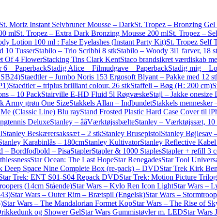
St. Moriz Instant Selvbruner Mousse – Dark
St. Tropez – Bronzing Gel
00 ml
St. Tropez – Extra Dark Bronzing Mousse 200 ml
St. Tropez – S
y Lotion 100 ml : False Eyelashes (Instant Party Kit)
St. Tropez Self
d 10 Tusser
Stabilo – Trio Scribbi 8 stk
Stabilo – Woody 3i1 farver, 18 s
t Of 4 Flower
Stacking Tins Clark Kent
Staco brandsikret værdiskab me
r 6 – Paperback
Stadig Alice – Filmudgave – Paperback
Stadig mig – Lo
7 SB24)
Staedtler – Jumbo Noris 153 Ergosoft Blyant – Pakke med 12 st
P1)
Staedtler – triplus brilliant colour, 26 stk
Staffeli – Bøg (H: 200 cm)
S
oons – 10 Pack
Stairville E-HD Fluid 5l Røgvæske
Stajl – Jakke onesize
rik Army grøn One Size
Stakkels Allan – Indbundet
Stakkels mennesker 
Me (Classic Line) Blu ray
Stand Frosted Plastic Hard Case Cover til i
angtennis Deluxe
Stanley – ââVærktøjssbælte
Stanley – Værktøjssæt, 1
l
Stanley Beskærersakssæt – 2 stk
Stanley Brusepistol
Stanley Bøjlesav
Stanley Karabinlås – 180cm
Stanley Kultivator
Stanley Reflective Kabe
d – Bordfodbold – Pisa
Stapler
Stapler & 1000 Staples
Stapler + refill 
thlessness
Star Ocean: The Last Hope
Star Renegades
Star Tool Univers
ek Deep Space Nine Complete Box (re-pack) – DVD
Star Trek Kirk Ben
Star Trek: ENT S01-S04 Repack DVD
Star Trek: Motion Picture Tril
troopers (14cm Stående)
Star Wars – Kylo Ren Icon Light
Star Wars – 
343)
Star Wars – Outer Rim – Brætspil (Engelsk)
Star Wars – Stormtroop
)
Star Wars – The Mandalorian Formet Kop
Star Wars – The Rise of S
ikkedunk og Shower Gel
Star Wars Gummistøvler m. LED
Star Wars 