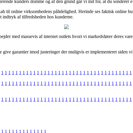
sterende kunders domme og af den grund går vi ind for, at du sonderer e-f
ab til online virksomhedens pålidelighed. Herinde ses faktisk online b
et indtryk af tilfredsheden hos kunderne.
bejder med massevis af internet outlets hvori vi markedsfører deres vare
give garantier imod justeringer der muligvis er implementeret siden vi
1
1
1
1
1
1
1
1
1
1
1
1
1
1
1
1
1
1
1
1
1
1
1
1
1
1
1
1
1
1
1
1
1
1
1
1
1
1
1
1
1
1
1
1
1
1
1
1
1
1
1
1
1
1
1
1
1
1
1
1
1
1
1
1
1
1
1
1
1
1
1
1
1
1
1
1
1
1
1
1
1
1
1
1
1
1
1
1
1
1
1
1
1
1
1
1
1
1
1
1
1
1
1
1
1
1
1
1
1
1
1
1
1
1
1
1
1
1
1
1
1
1
1
1