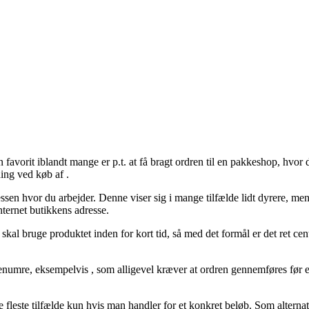
 favorit iblandt mange er p.t. at få bragt ordren til en pakkeshop, hvor 
ing ved køb af .
ressen hvor du arbejder. Denne viser sig i mange tilfælde lidt dyrere, men
ternet butikkens adresse.
g skal bruge produktet inden for kort tid, så med det formål er det ret ce
umre, eksempelvis , som alligevel kræver at ordren gennemføres før et fa
e fleste tilfælde kun hvis man handler for et konkret beløb. Som alterna