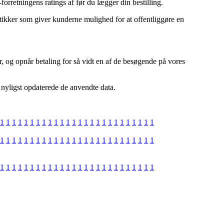
orretningens ratings af før du lægger din bestilling.
utikker som giver kunderne mulighed for at offentliggøre en
r, og opnår betaling for så vidt en af de besøgende på vores
 nyligst opdaterede de anvendte data.
1
1
1
1
1
1
1
1
1
1
1
1
1
1
1
1
1
1
1
1
1
1
1
1
1
1
1
1
1
1
1
1
1
1
1
1
1
1
1
1
1
1
1
1
1
1
1
1
1
1
1
1
1
1
1
1
1
1
1
1
1
1
1
1
1
1
1
1
1
1
1
1
1
1
1
1
1
1