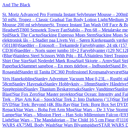
And The Black
St. Moriz Advanced Pro Formula Instant Selvbruner Mousse – 200ml
50 ml
St. Tropez – Classic Gradual Tan Body Lotion Light/Medium 2
Mousse 200 ml selvbruner
St. Tropez Instant Tan Wash Off Face & Bod
Headset
ST800 Sensotek Tower Fan
Stabilo – Pen 68 – Metalæske me
Spil
Stack The Cactus
Stacking Espresso Mugs Stem
Stacking Mugs Se
elektronisk lås – L
Stadier paa Livets Vei – Søren Kierkegaards værke
(501180)
Staedtler – Ergosoft – Trekantede Farveblyanter, 24 stk (15
CD36)
Staedtler – Noris super jumbo 10+2 Farveblyanter (129 NC12
(Blue)
Stainless Steel Scissors With Pdq – BLÅ
Stainless Steel Teasp
Shirt One Size
Stajl Nederdel Mørk Rosa
Stajl Skjorte – Army
Stajl St
Paperback
Stammet sangbog – En mors tidebog – Indbundet
Stand By 
Rosaguld
Stander til Tanita DC360 Professionel Kropsanalysevægt
St
Vejs Hanekobling
Stanley Adventure Vacuum Mug 0,23L – Rustfri stå
58cm
Stanley Havesaks
Stanley Hobbykniv – 18mm
Stanley Håndrive
Sprøjtepistol
Stanley Titanium Beskærersaks
Stanley Vandtimer
Stanlor
Blast!
Star Fox Zero
Star Master projektor
Star Ocean: Integrity and Fai
Trek – Play Arts Kai – Spock
Star Trek 2: Into Darkness (’13)
Star Tr
DVD
Star Trek: Beyond (4K Blu-Ray)
Star Trek: Borg Box Set DVD
Repack
Star Wars – Boba Fett Arm Mug
Star Wars – De 3 Vise Storm
Lampe
Star Wars – Mission Fleet – Han Solo Millennium Falcon (E9
Light
Star Wars – The Mandalorian – The Child 16,5 cm Figur (F1116
WARS 4X75ML Body Wash
Star Wars Blyantspidser
STAR WARS Dr