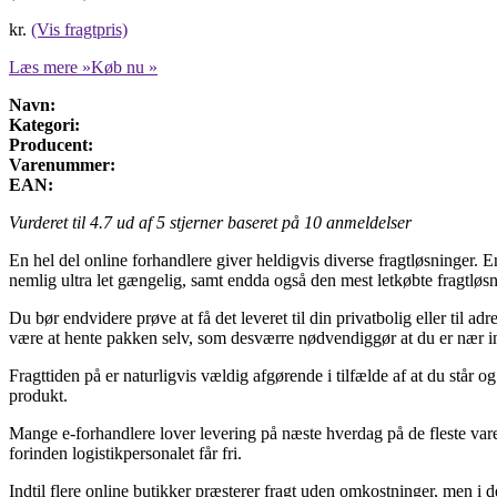
kr.
(Vis fragtpris)
Læs mere »
Køb nu »
Navn:
Kategori:
Producent:
Varenummer:
EAN:
Vurderet til
4.7
ud af 5 stjerner baseret på
10
anmeldelser
En hel del online forhandlere giver heldigvis diverse fragtløsninger. En
nemlig ultra let gængelig, samt endda også den mest letkøbte fragtløsn
Du bør endvidere prøve at få det leveret til din privatbolig eller til ad
være at hente pakken selv, som desværre nødvendiggør at du er nær in
Fragttiden på er naturligvis vældig afgørende i tilfælde af at du står o
produkt.
Mange e-forhandlere lover levering på næste hverdag på de fleste varen
forinden logistikpersonalet får fri.
Indtil flere online butikker præsterer fragt uden omkostninger, men i d