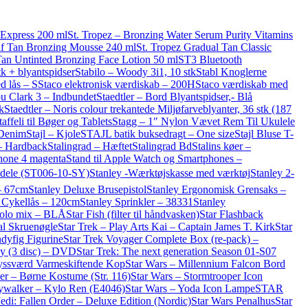
 Express 200 ml
St. Tropez – Bronzing Water Serum Purity Vitamins
elf Tan Bronzing Mousse 240 ml
St. Tropez Gradual Tan Classic
 Tan Untinted Bronzing Face Lotion 50 ml
ST3 Bluetooth
tk + blyantspidser
Stabilo – Woody 3i1, 10 stk
Stabl Knoglerne
d lås – S
Staco elektronisk værdiskab – 200H
Staco værdiskab med
u Clark 3 – Indbundet
Staedtler – Bord Blyantspidser,- Blå
k
Staedtler – Noris colour trekantede Miljøfarveblyanter, 36 stk (187
taffeli til Bøger og Tablets
Stagg – 1″ Nylon Vævet Rem Til Ukulele
 Denim
Stajl – Kjole
STAJL batik buksedragt – One size
Stajl Bluse T-
– Hardback
Stalingrad – Hæftet
Stalingrad Bd
Stalins køer –
Phone 4 magenta
Stand til Apple Watch og Smartphones –
0 dele (ST006-10-SY)
Stanley -Wærktøjskasse med værktøj
Stanley 2-
 – 67cm
Stanley Deluxe Brusepistol
Stanley Ergonomisk Grensaks –
l Cykellås – 120cm
Stanley Sprinkler – 38331
Stanley
3 colo mix – BLÅ
Star Fish (filter til håndvasken)
Star Flashback
al Skruenøgle
Star Trek – Play Arts Kai – Captain James T. Kirk
Star
dyfig Figurine
Star Trek Voyager Complete Box (re-pack) –
ogy (3 disc) – DVD
Star Trek: The next generation Season 01-S07
Lyssværd Varmeskiftende Kop
Star Wars – Millennium Falcon Bord
er – Børne Kostume (Str. 116)
Star Wars – Stormtrooper Icon
kywalker – Kylo Ren (E4046)
Star Wars – Yoda Icon Lampe
STAR
Jedi: Fallen Order – Deluxe Edition (Nordic)
Star Wars Penalhus
Star