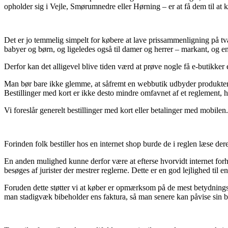
opholder sig i Vejle, Smørumnedre eller Hørning – er at få dem til at k
Det er jo temmelig simpelt for købere at lave prissammenligning på tværs
babyer og børn, og ligeledes også til damer og herrer – markant, og 
Derfor kan det alligevel blive tiden værd at prøve nogle få e-butikker 
Man bør bare ikke glemme, at såfremt en webbutik udbyder produkter ti
Bestillinger med kort er ikke desto mindre omfavnet af et reglement, h
Vi foreslår generelt bestillinger med kort eller betalinger med mobilen
Forinden folk bestiller hos en internet shop burde de i reglen læse dere
En anden mulighed kunne derfor være at efterse hvorvidt internet forha
besøges af jurister der mestrer reglerne. Dette er en god lejlighed til
Foruden dette støtter vi at køber er opmærksom på de mest betydningsful
man stadigvæk bibeholder ens faktura, så man senere kan påvise sin best