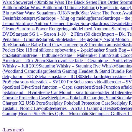
Wars Showergel 400ml
Star Wars The Black Series First Order Storm
Battlefront
Star Wars: Battlefront (Ultimate Edition) (English in game)
Blu ray
Star Wars: Squadrons (UK/Nordic)
Star Wars: The Force Awak
Desinfektionsspray
Stardrops – Mug og meldugfjerner
Stardrops – the 
Lemon
Stardrops Antibac Cleaner Trigger Spray
Stardrops Desinfekti
Cleaner
Stardrops Power Rengøringsmiddel med Ammonia
Stardrops 
DVD
Stargate SG:1 – Sæson 1-10 + 2 Film (60 disc)(Import – Dk. T
Penalhus – Graphite
Starpak Skoletaske – Beige
Starry Night Motion –
Ray
Startpakke BabyTrold Cozy barnevogn & Premium autostol
Stash
Pocket Size 118 ml silikone opbevaring – 2-pak
Stasher Snack Bag – 
cm.
Statsministrene – Indbundet
Statue – Måneraket Tintin
Staub Cocott
American – 26 x 26 cm
Staub ovnfaste fade – Ceramique – Antik elfen
Whisky – Juli 2019
Stauning Whisky – Stauning Rye Whisky
Stauning
(Woodland Camouflage)
Stealth Gaming Headset & Stand Bundle Ref
dehydrator – ED5
Steba ismaskine – IC180
Steba koldrøgemaskine – 
Pro
Steba sous vide-stick – SV100 Pro
Steba sous vide-tilbereder – S
6pcs
Steel Diver
Steel function – Capri skærebræt
Steel-Function affal
pedalspand – Hvid
Steelie Car Mount – smartphoneholder til bilen
Stee
Console Protection Case
Steelplay – Pokeball Charging Stand
Steelpl
Charger X2 USB Ports
Steelplay Pokeball Protection Case
Steelplay 
Tastatur- Nordic Layout
Steelseries – Arctis 1 Gaming Headset
Steelse
Gaming Headset
SteelSeries QcK – Musemåtte
Stefanplast Gulliver 
(Læs mere)