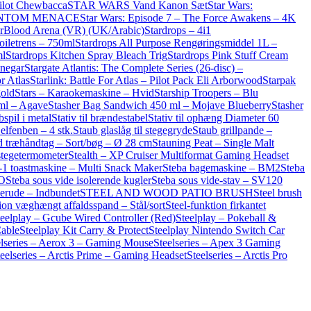
pilot Chewbacca
STAR WARS Vand Kanon Sæt
Star Wars:
 PHANTOM MENACE
Star Wars: Episode 7 – The Force Awakens – 4K
arBlood Arena (VR) (UK/Arabic)
Stardrops – 4i1
oiletrens – 750ml
Stardrops All Purpose Rengøringsmiddel 1L –
ml
Stardrops Kitchen Spray Bleach Trig
Stardrops Pink Stuff Cream
inegar
Stargate Atlantis: The Complete Series (26-disc) –
or Atlas
Starlink: Battle For Atlas – Pilot Pack Eli Arborwood
Starpak
gold
Stars – Karaokemaskine – Hvid
Starship Troopers – Blu
ml – Agave
Stasher Bag Sandwich 450 ml – Mojave Blueberry
Stasher
bspil i metal
Stativ til brændestabel
Stativ til ophæng Diameter 60
elfenben – 4 stk.
Staub glaslåg til stegegryde
Staub grillpande –
d træhåndtag – Sort/bøg – Ø 28 cm
Stauning Peat – Single Malt
tegetermometer
Stealth – XP Cruiser Multiformat Gaming Headset
i-1 toastmaskine – Multi Snack Maker
Steba bagemaskine – BM2
Steba
CO
Steba sous vide isolerende kugler
Steba sous vide-stav – SV120
derude – Indbundet
STEEL AND WOOD PATIO BRUSH
Steel brush
ion væghængt affaldsspand – Stål/sort
Steel-funktion firkantet
teelplay – Gcube Wired Controller (Red)
Steelplay – Pokeball &
Cable
Steelplay Kit Carry & Protect
Steelplay Nintendo Switch Car
elseries – Aerox 3 – Gaming Mouse
Steelseries – Apex 3 Gaming
teelseries – Arctis Prime – Gaming Headset
Steelseries – Arctis Pro