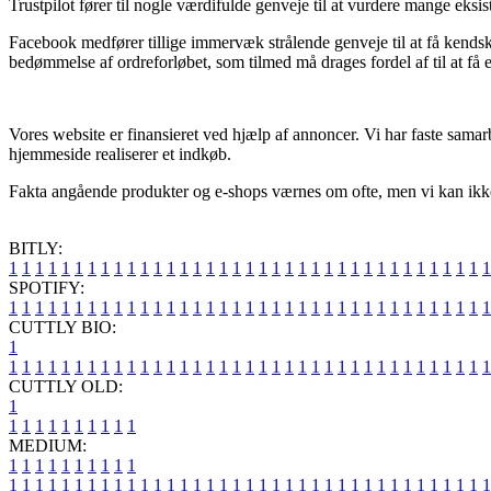
Trustpilot fører til nogle værdifulde genveje til at vurdere mange eksi
Facebook medfører tillige immervæk strålende genveje til at få kendsk
bedømmelse af ordreforløbet, som tilmed må drages fordel af til at få 
Vores website er finansieret ved hjælp af annoncer. Vi har faste samar
hjemmeside realiserer et indkøb.
Fakta angående produkter og e-shops værnes om ofte, men vi kan ikke 
BITLY:
1
1
1
1
1
1
1
1
1
1
1
1
1
1
1
1
1
1
1
1
1
1
1
1
1
1
1
1
1
1
1
1
1
1
1
1
1
SPOTIFY:
1
1
1
1
1
1
1
1
1
1
1
1
1
1
1
1
1
1
1
1
1
1
1
1
1
1
1
1
1
1
1
1
1
1
1
1
1
CUTTLY BIO:
1
1
1
1
1
1
1
1
1
1
1
1
1
1
1
1
1
1
1
1
1
1
1
1
1
1
1
1
1
1
1
1
1
1
1
1
1
1
CUTTLY OLD:
1
1
1
1
1
1
1
1
1
1
1
MEDIUM:
1
1
1
1
1
1
1
1
1
1
1
1
1
1
1
1
1
1
1
1
1
1
1
1
1
1
1
1
1
1
1
1
1
1
1
1
1
1
1
1
1
1
1
1
1
1
1