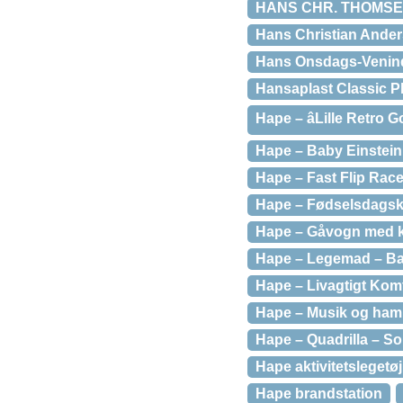
HANS CHR. THOMSEN
Hans Christian Anders
Hans Onsdags-Venin
Hansaplast Classic P
Hape – âLille Retro
Hape – Baby Einstein 
Hape – Fast Flip Rac
Hape – Fødselsdagsk
Hape – Gåvogn med k
Hape – Legemad – Ba
Hape – Livagtigt Komf
Hape – Musik og ham
Hape – Quadrilla – S
Hape aktivitetslegetø
Hape brandstation