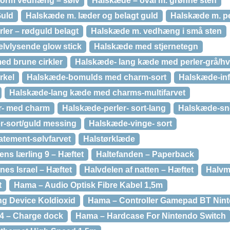
form vedhæng – sølv
Halskæde – oval m. grønne sten
Guld
Halskæde m. læder og belagt guld
Halskæde m. pe
ler – rødguld belagt
Halskæde m. vedhæng i små sten
elvlysende glow stick
Halskæde med stjernetegn
ed brune cirkler
Halskæde- lang kæde med perler-grå/hv
rkel
Halskæde-bomulds med charm-sort
Halskæde-infi
Halskæde-lang kæde med charms-multifarvet
r- med charm
Halskæde-perler- sort-lang
Halskæde-sn
r-sort/guld messing
Halskæde-vinge- sort
atement-sølvfarvet
Halstørklæde
gens lærling 9 – Hæftet
Haltefanden – Paperback
nes Israel – Hæftet
Halvdelen af natten – Hæftet
Halvm
t
Hama – Audio Optisk Fibre Kabel 1,5m
g Device Koldioxid
Hama – Controller Gamepad BT Nint
4 – Charge dock
Hama – Hardcase For Nintendo Switch