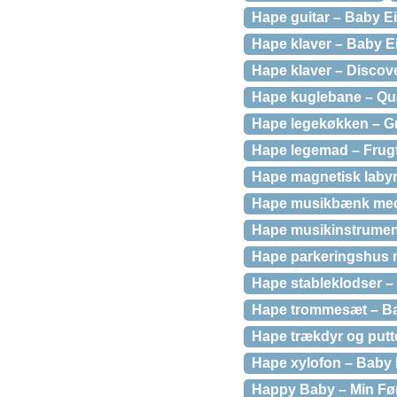
Hape guitar – Baby E
Hape klaver – Baby E
Hape klaver – Discov
Hape kuglebane – Qua
Hape legekøkken – G
Hape legemad – Frug
Hape magnetisk labyr
Hape musikbænk med
Hape musikinstrument
Hape parkeringshus m
Hape stableklodser –
Hape trommesæt – Ba
Hape trækdyr og putt
Hape xylofon – Baby 
Happy Baby – Min Førs