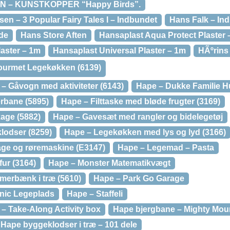
 – KUNSTKOPPER “Happy Birds”.
en – 3 Popular Fairy Tales I – Indbundet
Hans Falk – In
de
Hans Store Aften
Hansaplast Aqua Protect Plaster –
laster – 1m
Hansaplast Universal Plaster – 1m
HÃºrins
 Gourmet Legekøkken (6139)
– Gåvogn med aktiviteter (6143)
Hape – Dukke Familie H
erbane (5895)
Hape – Filttaske med bløde frugter (3169)
age (5882)
Hape – Gavesæt med rangler og bidelegetøj
lodser (8259)
Hape – Legekøkken med lys og lyd (3166)
ge og røremaskine (E3147)
Hape – Legemad – Pasta
ur (3164)
Hape – Monster Matematikvægt
merbænk i træ (5610)
Hape – Park Go Garage
onic Legeplads
Hape – Staffeli
j – Take-Along Activity box
Hape bjergbane – Mighty Mou
Hape byggeklodser i træ – 101 dele