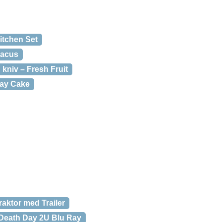
itchen Set
bacus
kniv – Fresh Fruit
day Cake
aktor med Trailer
Death Day 2U Blu Ray