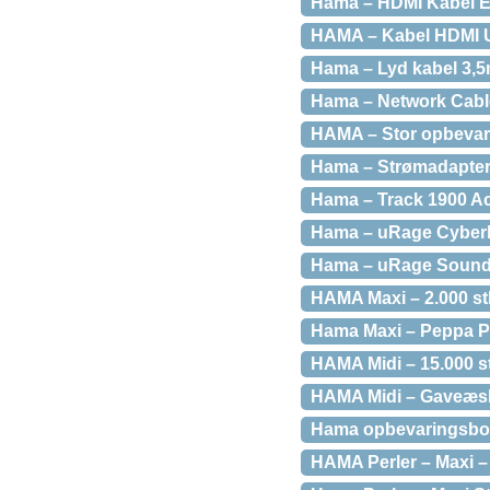
Hama – HDMI Kabel E
HAMA – Kabel HDMI Ul
Hama – Lyd kabel 3,5m
Hama – Network Cab
HAMA – Stor opbevari
Hama – Strømadapter 
Hama – Track 1900 Act
Hama – uRage Cyber
Hama – uRage Sound
HAMA Maxi – 2.000 st
Hama Maxi – Peppa Pig
HAMA Midi – 15.000 st
HAMA Midi – Gaveæsk
Hama opbevaringsbok
HAMA Perler – Maxi – 