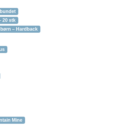
dbundet
 20 stk
 børn – Hardback
us
ntain Mine