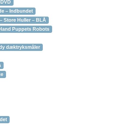
– DVD
de – Indbundet
– Store Huller – BLÅ
Hand Puppets Robots
dy dæktryksmåler
å
ge
det