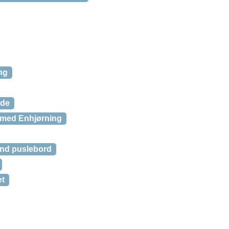
ng
ude
 med Enhjørning
end puslebord
et