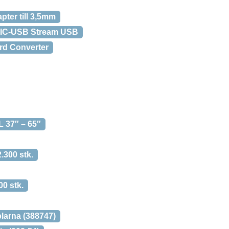
ter till 3,5mm
MIC-USB Stream USB
rd Converter
 37″ – 65″
.300 stk.
0 stk.
larna (388747)