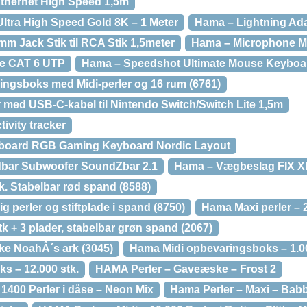
thernet High Speed 1,5m
tra High Speed Gold 8K – 1 Meter
Hama – Lightning Adap
m Jack Stik til RCA Stik 1,5meter
Hama – Microphone 
le CAT 6 UTP
Hama – Speedshot Ultimate Mouse Keyboa
ngsboks med Midi-perler og 16 rum (6761)
med USB-C-kabel til Nintendo Switch/Switch Lite 1,5m
ivity tracker
board RGB Gaming Keyboard Nordic Layout
bar Subwoofer SoundZbar 2.1
Hama – Vægbeslag FIX XL
k. Stabelbar rød spand (8588)
 perler og stiftplade i spand (8750)
Hama Maxi perler – 2
k + 3 plader, stabelbar grøn spand (2067)
e NoahÂ´s ark (3045)
Hama Midi opbevaringsboks – 1.00
s – 12.000 stk.
HAMA Perler – Gaveæske – Frost 2
1400 Perler i dåse – Neon Mix
Hama Perler – Maxi – Babb