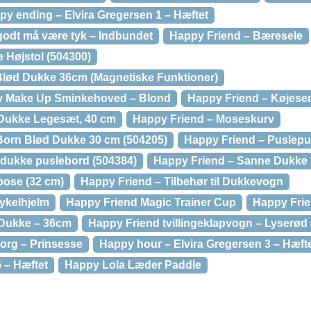
py ending – Elvira Gregersen 1 – Hæftet
 godt må være tyk – Indbundet
Happy Friend – Bæresele
 Højstol (504300)
 Blød Dukke 36cm (Magnetiske Funktioner)
y Make Up Sminkehoved – Blond
Happy Friend – Køjese
 Dukke Legesæt, 40 cm
Happy Friend – Moseskurv
Born Blød Dukke 30 cm (504205)
Happy Friend – Puslep
 dukke puslebord (504384)
Happy Friend – Sanne Dukke
pose (32 cm)
Happy Friend – Tilbehør til Dukkevogn
ykelhjelm
Happy Friend Magic Trainer Cup
Happy Fri
Dukke – 36cm
Happy Friend tvillingeklapvogn – Lyserød
rg – Prinsesse
Happy hour – Elvira Gregersen 3 – Hæft
6 – Hæftet
Happy Lola Læder Paddle