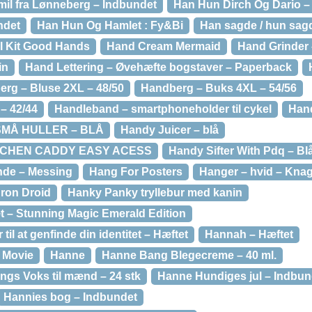
mil fra Lønneberg – Indbundet
Han Hun Dirch Og Dario 
ndet
Han Hun Og Hamlet : Fy&Bi
Han sagde / hun sag
l Kit Good Hands
Hand Cream Mermaid
Hand Grinder 
in
Hand Lettering – Øvehæfte bogstaver – Paperback
rg – Bluse 2XL – 48/50
Handberg – Buks 4XL – 54/56
– 42/44
Handleband – smartphoneholder til cykel
Han
SMÅ HULLER – BLÅ
Handy Juicer – blå
TCHEN CADDY EASY ACESS
Handy Sifter With Pdq – Bl
nde – Messing
Hang For Posters
Hanger – hvid – Kna
ron Droid
Hanky Panky tryllebur med kanin
t – Stunning Magic Emerald Edition
til at genfinde din identitet – Hæftet
Hannah – Hæftet
 Movie
Hanne
Hanne Bang Blegecreme – 40 ml.
ngs Voks til mænd – 24 stk
Hanne Hundiges jul – Indbun
Hannies bog – Indbundet