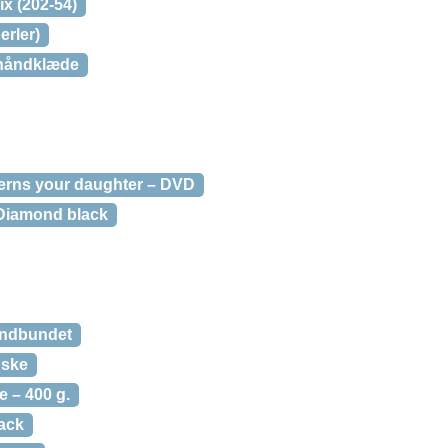
ix (202-54)
erler)
håndklæde
ncerns your daughter – DVD
iamond black
Indbundet
ske
 – 400 g.
ack