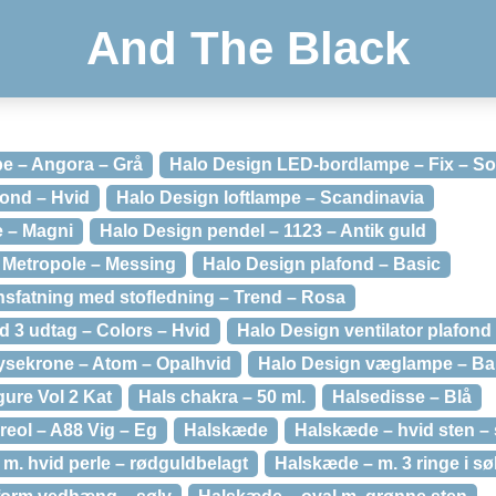
And The Black
e – Angora – Grå
Halo Design LED-bordlampe – Fix – So
ond – Hvid
Halo Design loftlampe – Scandinavia
e – Magni
Halo Design pendel – 1123 – Antik guld
 Metropole – Messing
Halo Design plafond – Basic
sfatning med stofledning – Trend – Rosa
d 3 udtag – Colors – Hvid
Halo Design ventilator plafond
lysekrone – Atom – Opalhvid
Halo Design væglampe – Bal
ure Vol 2 Kat
Hals chakra – 50 ml.
Halsedisse – Blå
reol – A88 Vig – Eg
Halskæde
Halskæde – hvid sten – 
e m. hvid perle – rødguldbelagt
Halskæde – m. 3 ringe i sø