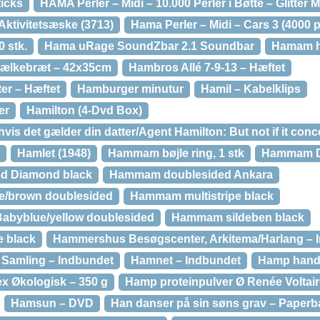
ticks
HAMA Perler – Midi – 10.000 Perler i Bøtte – Glitter M
Aktivitetsæske (3713)
Hama Perler – Midi – Cars 3 (4000 p
 stk.
Hama uRage SoundZbar 2.1 Soundbar
Hamam 
ælkebræt – 42x35cm
Hambros Allé 7-9-13 – Hæftet
er – Hæftet
Hamburger minutur
Hamil – Kabelklips
er
Hamilton (4-Dvd Box)
hvis det gælder din datter/Agent Hamilton: But not if it co
Hamlet (1948)
Hammam bøjle ring, 1 stk
Hammam D
d Diamond black
Hammam doublesided Ankara
e/brown doublesided
Hammam multistripe black
abyblue/yellow doublesided
Hammam sildeben black
e black
Hammershus Besøgscenter, Arkitema/Harlang – 
 Samling – Indbundet
Hamnet – Indbundet
Hamp hand
x Økologisk – 350 g
Hamp proteinpulver Ø Renée Voltaire
Hamsun – DVD
Han danser på sin søns grav – Paperb