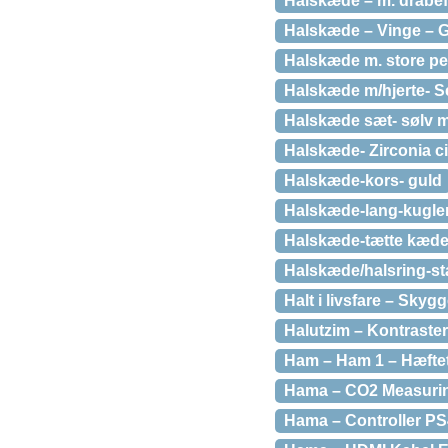
Halskæde – m. dråbe
Halskæde – Vinge – 
Halskæde m. store per
Halskæde m/hjerte- S
Halskæde sæt- sølv m
Halskæde- Zirconia ci
Halskæde-kors- guld
Halskæde-lang-kugle
Halskæde-tætte kæde
Halskæde/halsring-st
Halt i livsfare – Skyg
Halutzim – Kontraster
Ham – Ham 1 – Hæfte
Hama – CO2 Measurin
Hama – Controller PS