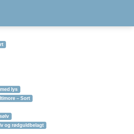
rt
 med lys
timore – Sort
sølv
lv og rødguldbelagt