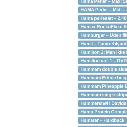
Hama Perler – Maxi S
HAMA Perler – Midi – 
Hama perlesæt – 2.400
Hamax RockoFlake K
Hamburger – Uden filt
Hamil – Tømrerblyant
Hamilton 2: Men ikke 
Hamilton vol. 1 – DVD
Hammam double side
Hammam Ethnic beig
Hammam Pineapple B
Hammam single strip
Hammershøi i Davids
Hamp Protein Comple
Hamster – Hardback