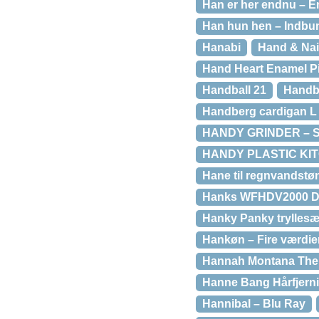
Han er her endnu – E
Han hun hen – Indbu
Hanabi
Hand & Nai
Hand Heart Enamel P
Handball 21
Handbe
Handberg cardigan L 
HANDY GRINDER – 
HANDY PLASTIC KI
Hane til regnvandstø
Hanks WFHDV2000 D
Hanky Panky tryllesæ
Hankøn – Fire værdier 
Hannah Montana The
Hanne Bang Hårfjerni
Hannibal – Blu Ray