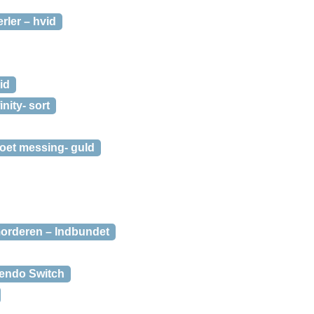
rler – hvid
id
nity- sort
oet messing- guld
orderen – Indbundet
endo Switch