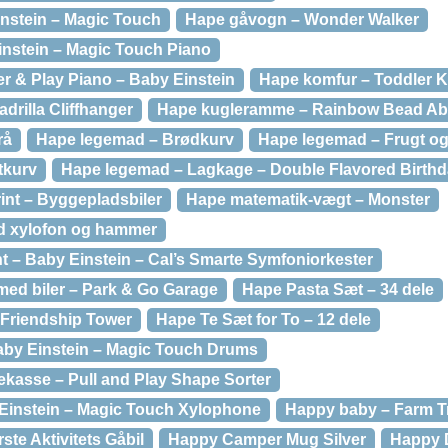
instein – Magic Touch
Hape gåvogn – Wonder Walker
instein – Magic Touch Piano
er & Play Piano – Baby Einstein
Hape komfur – Toddler K
drilla Cliffhanger
Hape kugleramme – Rainbow Bead A
rå
Hape legemad – Brødkurv
Hape legemad – Frugt og 
tkurv
Hape legemad – Lagkage – Double Flavored Birth
int – Byggepladsbiler
Hape matematik-vægt – Monster
 xylofon og hammer
 – Baby Einstein – Cal’s Smarte Symfoniorkester
ed biler – Park & Go Garage
Hape Pasta Sæt – 34 dele
 Friendship Tower
Hape Te Sæt for To – 12 dele
by Einstein – Magic Touch Drums
ekasse – Pull and Play Shape Sorter
Einstein – Magic Touch Xylophone
Happy baby – Farm Tr
te Aktivitets Gåbil
Happy Camper Mug Silver
Happy 